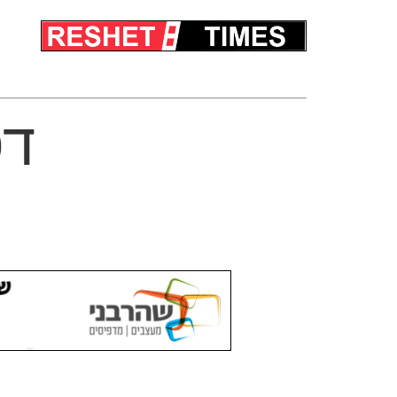
לג
דפ
תוכן