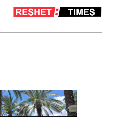
לג
תוכן